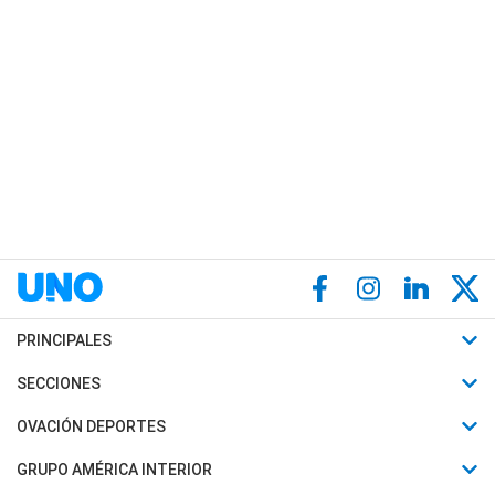
PRINCIPALES
Últimas Noticias
SECCIONES
Política
Horóscopo
OVACIÓN DEPORTES
Sociedad
Motores
Fútbol
GRUPO AMÉRICA INTERIOR
Policiales