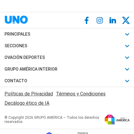
PRINCIPALES
Últimas Noticias
SECCIONES
Política
Horóscopo
OVACIÓN DEPORTES
Sociedad
Motores
Fútbol
GRUPO AMÉRICA INTERIOR
Policiales
Recetas
Mundial
Canal 7 en Vivo
CONTACTO
Judiciales
Trucos caseros
Automovilismo
Radio Nihuil
Acerca de Nosotros
Economia
Políticas de Privacidad
Términos y Condiciones
Series y Películas
Rugby
FM UNA
Contactanos
Decálogo ético de IA
Edictos y Solicitadas
Tenis
Radio Brava
Newsletter
Básquet
© Copyright 2026 GRUPO AMERICA – Todos los derechos
San Juan 8
reservados
Boxeo