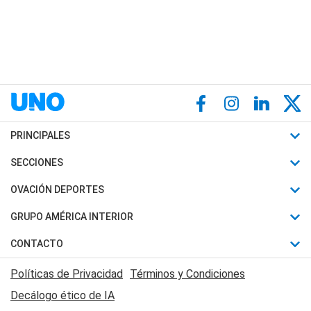
PRINCIPALES
Últimas Noticias
SECCIONES
Política
Horóscopo
OVACIÓN DEPORTES
Sociedad
Motores
Fútbol
GRUPO AMÉRICA INTERIOR
Policiales
Recetas
Mundial
Canal 7 en Vivo
CONTACTO
Judiciales
Trucos caseros
Automovilismo
Radio Nihuil
Acerca de Nosotros
Economia
Políticas de Privacidad
Términos y Condiciones
Series y Películas
Rugby
FM UNA
Contactanos
Decálogo ético de IA
Edictos y Solicitadas
Tenis
Radio Brava