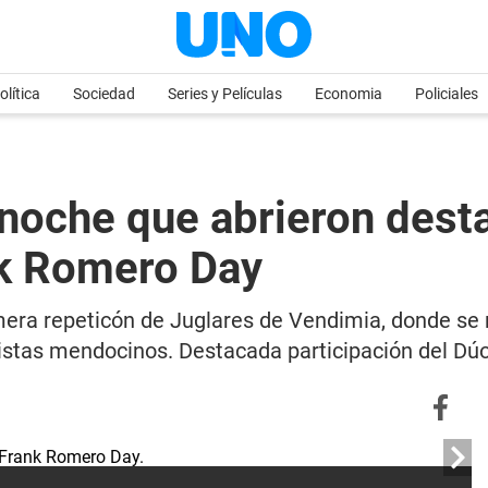
olítica
Sociedad
Series y Películas
Economia
Policiales
n noche que abrieron des
nk Romero Day
rimera repeticón de Juglares de Vendimia, donde se 
tistas mendocinos. Destacada participación del Dúo