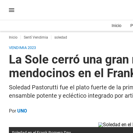
Inicio
P
Inicio
Sentí Vendimia
soledad
VENDIMIA 2023
La Sole cerró una gra
mendocinos en el Fra
Soledad Pastorutti fue el plato fuerte de la p
ensamble potente y ecléctico integrado por ar
Por
UNO
Soledad en el Frank Romero Day.