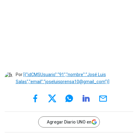
Por
[{"idCMSUsuario":"91","nombre":"José Luis
Salas","email":"joseluisprensa10@gmail_com"}]
Agregar Diario UNO en