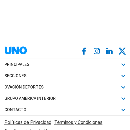
PRINCIPALES
Últimas Noticias
SECCIONES
Política
Horóscopo
OVACIÓN DEPORTES
Sociedad
Motores
Fútbol
GRUPO AMÉRICA INTERIOR
Policiales
Recetas
Mundial
Canal 7 en Vivo
CONTACTO
Judiciales
Trucos caseros
Automovilismo
Radio Nihuil
Acerca de Nosotros
Economia
Políticas de Privacidad
Términos y Condiciones
Series y Películas
Rugby
FM UNA