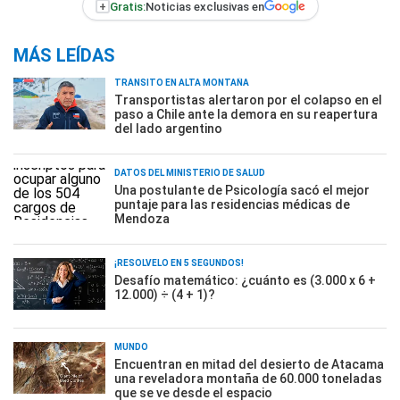
+
Gratis:
Noticias exclusivas en
MÁS LEÍDAS
TRÁNSITO EN ALTA MONTAÑA
Transportistas alertaron por el colapso en el
paso a Chile ante la demora en su reapertura
del lado argentino
DATOS DEL MINISTERIO DE SALUD
Una postulante de Psicología sacó el mejor
puntaje para las residencias médicas de
Mendoza
¡RESOLVELO EN 5 SEGUNDOS!
Desafío matemático: ¿cuánto es (3.000 x 6 +
12.000) ÷ (4 + 1)?
MUNDO
Encuentran en mitad del desierto de Atacama
una reveladora montaña de 60.000 toneladas
que se ve desde el espacio