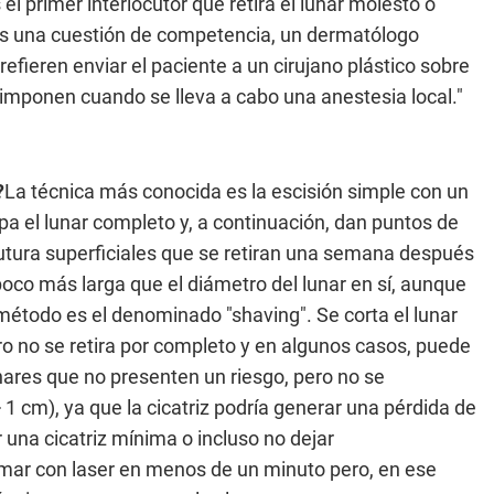
el primer interlocutor que retira el lunar molesto o
o es una cuestión de competencia, un dermatólogo
efieren enviar el paciente a un cirujano plástico sobre
 imponen cuando se lleva a cabo una anestesia local."
?
La técnica más conocida es la escisión simple con un
rpa el lunar completo y, a continuación, dan puntos de
sutura superficiales que se retiran una semana después
 poco más larga que el diámetro del lunar en sí, aunque
método es el denominado "shaving". Se corta el lunar
pero no se retira por completo y en algunos casos, puede
unares que no presenten un riesgo, pero no se
 cm), ya que la cicatriz podría generar una pérdida de
r una cicatriz mínima o incluso no dejar
mar con laser en menos de un minuto pero, en ese