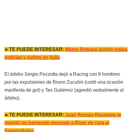
►TE PUEDE INTERESAR:
Mateo Retegui aportó malas
noticias y sufren en Italia
El árbitro Sergio Pezzotta dejó a Racing con 9 hombres
por las expulsiones de Bruno Zuculini (cortó una ocasión
manfiesta de gol) y Teo Gutiérrez (agredió verbalmente al
árbitro).
►TE PUEDE INTERESAR:
Juan Román Riquelme le
mandó un tremendo mensaje a River de cara al
Superclásico