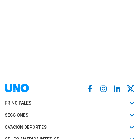
PRINCIPALES
Últimas Noticias
SECCIONES
Política
Horóscopo
OVACIÓN DEPORTES
Sociedad
Motores