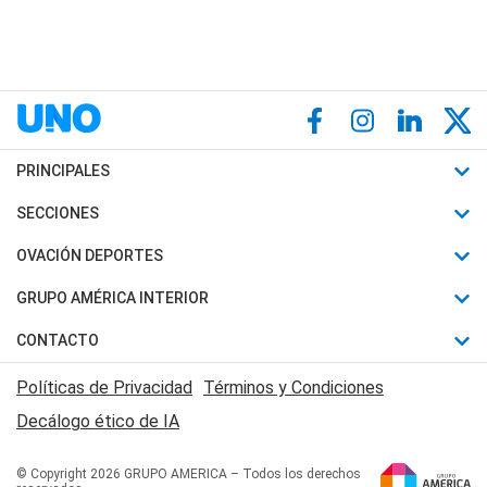
PRINCIPALES
Últimas Noticias
SECCIONES
Política
Horóscopo
OVACIÓN DEPORTES
Sociedad
Motores
Fútbol
GRUPO AMÉRICA INTERIOR
Policiales
Recetas
Mundial
Canal 7 en Vivo
CONTACTO
Judiciales
Trucos caseros
Automovilismo
Radio Nihuil
Acerca de Nosotros
Economia
Políticas de Privacidad
Términos y Condiciones
Series y Películas
Rugby
FM UNA
Contactanos
Decálogo ético de IA
Edictos y Solicitadas
Tenis
Radio Brava
Newsletter
Básquet
© Copyright 2026 GRUPO AMERICA – Todos los derechos
San Juan 8