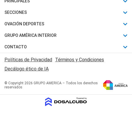
PRINCIPALES
Últimas Noticias
SECCIONES
Política
Horóscopo
OVACIÓN DEPORTES
Sociedad
Motores
Fútbol
GRUPO AMÉRICA INTERIOR
Policiales
Recetas
Mundial
Canal 7 en Vivo
CONTACTO
Judiciales
Trucos caseros
Automovilismo
Radio Nihuil
Acerca de Nosotros
Economia
Políticas de Privacidad
Términos y Condiciones
Series y Películas
Rugby
FM UNA
Contactanos
Decálogo ético de IA
Edictos y Solicitadas
Tenis
Radio Brava
Newsletter
Básquet
© Copyright 2026 GRUPO AMERICA – Todos los derechos
San Juan 8
reservados
Boxeo
Fuera de Juego
Polideportivo