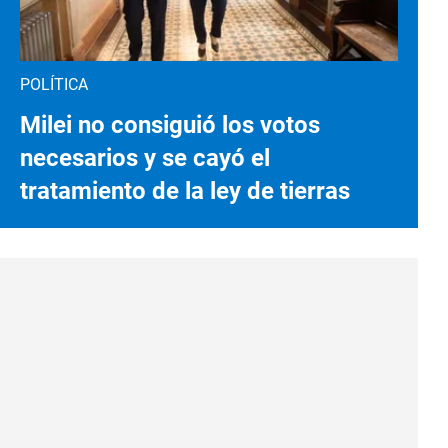
POLÍTICA
Milei no consiguió los votos
necesarios y se cayó el
tratamiento de la ley de tierras