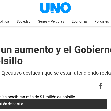
olítica
Sociedad
Series y Películas
Economia
Policiales
n un aumento y el Gobier
lsillo
el Ejecutivo destacan que se están atendiendo recl
llón de bolsillo.