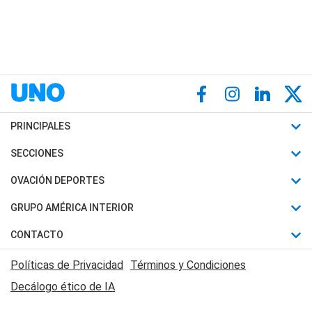
PRINCIPALES
Últimas Noticias
SECCIONES
Política
Horóscopo
OVACIÓN DEPORTES
Sociedad
Motores
Fútbol
GRUPO AMÉRICA INTERIOR
Policiales
Recetas
Mundial
Canal 7 en Vivo
CONTACTO
Judiciales
Trucos caseros
Automovilismo
Radio Nihuil
Acerca de Nosotros
Economia
Políticas de Privacidad
Términos y Condiciones
Series y Películas
Rugby
FM UNA
Contactanos
Decálogo ético de IA
Edictos y Solicitadas
Tenis
Radio Brava
Newsletter