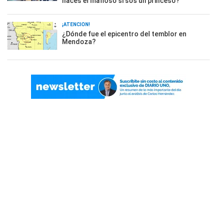
hacés el mafioso si sos un princeso?"
¡ATENCIÓN!
¿Dónde fue el epicentro del temblor en
Mendoza?