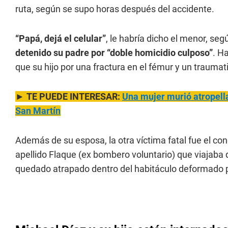
ruta, según se supo horas después del accidente.
“Papá, dejá el celular”
, le habría dicho el menor, seg
detenido su padre por “doble homicidio culposo”
. H
que su hijo por una fractura en el fémur y un traumat
►
TE PUEDE INTERESAR:
Una mujer murió atropella
San Martín
Además de su esposa, la otra víctima fatal fue el c
apellido Flaque (ex bombero voluntario) que viajaba 
quedado atrapado dentro del habitáculo deformado p