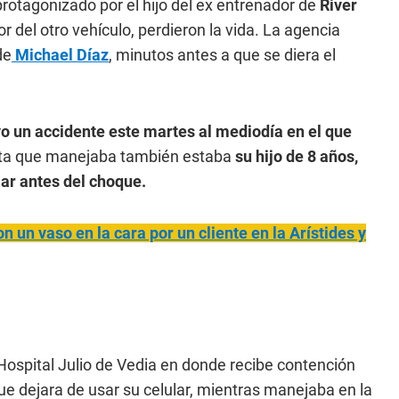
protagonizado por el hijo del ex entrenador de
River
or del otro vehículo, perdieron la vida. La agencia
de
Michael Díaz
, minutos antes a que se diera el
vo un accidente este martes al mediodía en el que
eta que manejaba también estaba
su hijo de 8 años,
lar antes del choque.
 un vaso en la cara por un cliente en la Arístides y
 Hospital Julio de Vedia en donde recibe contención
que dejara de usar su celular, mientras manejaba en la