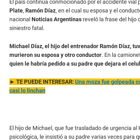
El país continúa conmocionado por el accidente vial 
Plate
,
Ramón Díaz
, en el cual su esposa y el conduct
nacional
Noticias Argentinas
reveló la frase del hijo 
siniestro fatal.
Michael Díaz, el hijo del entrenador Ramón Díaz, tu
murieron su esposa y otro conductor
. En la camion
quien le habría pedido a su padre que dejara el celu
►
TE PUEDE INTERESAR:
Una moza fue golpeada con
casi lo linchan
El hijo de Michael, que fue trasladado de urgencia al
psicológica, le insistió a su padre varias veces para 