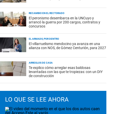
RECAMBIO EN EL RECTORADO
El peronismo desembarca en la UNCuyo y
arrancó la guerra por 200 cargos, contratos y
concursos
EL ARMADO, POR DENTRO
El villarruelismo mendocino ya avanza en una
alianza con NOS, de Gómez Centurión, para 2027
ARREGLOS DE CASA
Te explico cómo arreglar esas baldosas
levantadas con las que te tropiezas: con un DIY
de construcción
LO QUE SE LEE AHORA