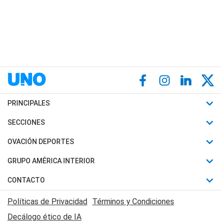
PRINCIPALES
Últimas Noticias
SECCIONES
Política
Horóscopo
OVACIÓN DEPORTES
Sociedad
Motores
Fútbol
GRUPO AMÉRICA INTERIOR
Policiales
Recetas
Mundial
Canal 7 en Vivo
CONTACTO
Judiciales
Trucos caseros
Automovilismo
Radio Nihuil
Acerca de Nosotros
Economia
Políticas de Privacidad
Términos y Condiciones
Series y Películas
Rugby
FM UNA
Contactanos
Decálogo ético de IA
Edictos y Solicitadas