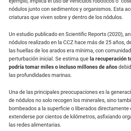
ejemplo, implica el uso de vehículos robóticos o "cos
nódulos junto con sedimentos y organismos. Esta acci
criaturas que viven sobre y dentro de los nódulos.
Un estudio publicado en Scientific Reports (2020), a
nódulos realizado en la CCZ hace más de 25 años, 
las huellas de los arados era mínima, con comunida
perturbación inicial. Se estima que
la recuperación t
podría tomar miles o incluso millones de años
debid
las profundidades marinas.
Una de las principales preocupaciones es la genera
de nódulos no solo recogen los minerales, sino tam
bombeados a la superficie o liberados directamente
extenderse por cientos de kilómetros, asfixiando org
las redes alimentarias.