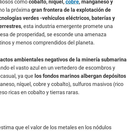
valiosos como
cobalto, níquel,
cobre
, manganeso y
mo la próxima
gran frontera de la explotación de
cnologías verdes -vehículos eléctricos, baterías y
terrestres
, esta industria emergente promete una
mesa de prosperidad, se esconde una amenaza
inos y menos comprendidos del planeta.
pactos ambientales negativos de la minería submarina
ando el vasto azul en un vertedero de escombros y
 casual, ya que
los fondos marinos albergan depósitos
eso, níquel, cobre y cobalto), sulfuros masivos (rico
so ricas en cobalto y tierras raras.
 estima que el valor de los metales en los nódulos