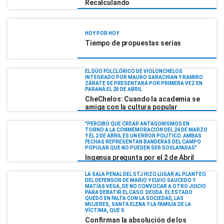
Recalculando
HOY POR HOY
Tiempo de propuestas serias
EL DÚO FOLCLÓRICO DE VIOLONCHELOS
INTEGRADO POR MAURO SARACHIAN Y RAMIRO
ZÁRATE SE PRESENTARÁ POR PRIMERA VEZ EN
PARANÁ EL 20 DE ABRIL
CheChelos: Cuando la academia se
amiga con la cultura popular
"PERCIBO QUE CREAR ANTAGONISMOS EN
TORNO A LA CONMEMORACIÓN DEL 24 DE MARZO
Y EL 2 DE ABRIL ES UN ERROR POLÍTICO. AMBAS
FECHAS REPRESENTAN BANDERAS DEL CAMPO
POPULAR QUE NO PUEDEN SER SOSLAYADAS"
Ingenua pregunta por el 2 de Abril
LA SALA PENAL DEL STJ HIZO LUGAR AL PLANTEO
DEL DEFENSOR DE MARIO Y ELVIO SAUCEDO Y
MATÍAS VEGA, DE NO CONVOCAR A OTRO JUICIO
PARA DEBATIR EL CASO. DEUDA. EL ESTADO
QUEDÓ EN FALTA CON LA SOCIEDAD, LAS
MUJERES, SANTA ELENA Y LA FAMILIA DE LA
VÍCTIMA, QUE S
Confirman la absolución de los