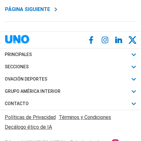
PÁGINA SIGUIENTE
PRINCIPALES
Últimas Noticias
SECCIONES
Política
Horóscopo
OVACIÓN DEPORTES
Sociedad
Motores
Fútbol
GRUPO AMÉRICA INTERIOR
Policiales
Recetas
Mundial
Canal 7 en Vivo
CONTACTO
Judiciales
Trucos caseros
Automovilismo
Radio Nihuil
Acerca de Nosotros
Economia
Políticas de Privacidad
Términos y Condiciones
Series y Películas
Rugby
FM UNA
Contactanos
Decálogo ético de IA
Edictos y Solicitadas
Tenis
Radio Brava
Newsletter