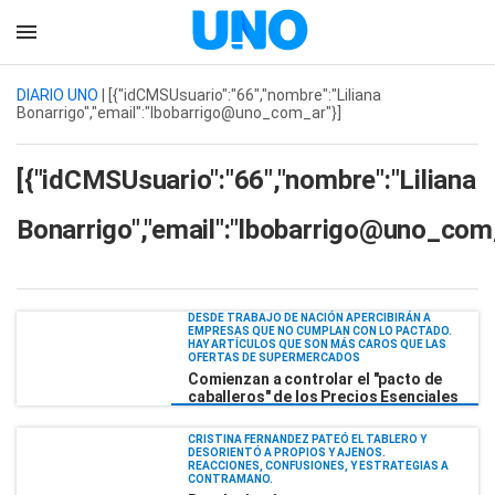
DIARIO UNO
| [{"idCMSUsuario":"66","nombre":"Liliana
Bonarrigo","email":"lbobarrigo@uno_com_ar"}]
[{"idCMSUsuario":"66","nombre":"Liliana
Bonarrigo","email":"lbobarrigo@uno_com_
DESDE TRABAJO DE NACIÓN APERCIBIRÁN A
EMPRESAS QUE NO CUMPLAN CON LO PACTADO.
HAY ARTÍCULOS QUE SON MÁS CAROS QUE LAS
OFERTAS DE SUPERMERCADOS
Comienzan a controlar el "pacto de
caballeros" de los Precios Esenciales
CRISTINA FERNANDEZ PATEÓ EL TABLERO Y
DESORIENTÓ A PROPIOS Y AJENOS.
REACCIONES, CONFUSIONES, Y ESTRATEGIAS A
CONTRAMANO.