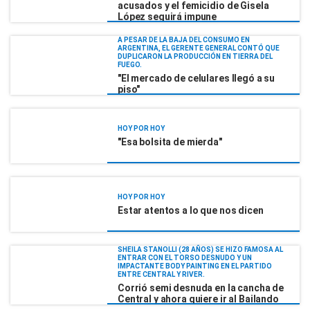
acusados y el femicidio de Gisela
López seguirá impune
A PESAR DE LA BAJA DEL CONSUMO EN
ARGENTINA, EL GERENTE GENERAL CONTÓ QUE
DUPLICARON LA PRODUCCIÓN EN TIERRA DEL
FUEGO.
"El mercado de celulares llegó a su
piso"
HOY POR HOY
"Esa bolsita de mierda"
HOY POR HOY
Estar atentos a lo que nos dicen
SHEILA STANOLLI (28 AÑOS) SE HIZO FAMOSA AL
ENTRAR CON EL TORSO DESNUDO Y UN
IMPACTANTE BODY PAINTING EN EL PARTIDO
ENTRE CENTRAL Y RIVER.
Corrió semi desnuda en la cancha de
Central y ahora quiere ir al Bailando