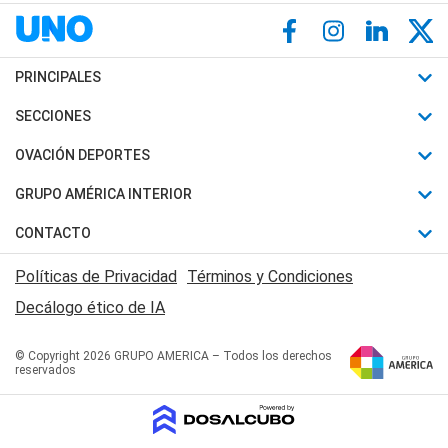
PRINCIPALES
Últimas Noticias
SECCIONES
Política
Horóscopo
OVACIÓN DEPORTES
Sociedad
Motores
Fútbol
GRUPO AMÉRICA INTERIOR
Policiales
Recetas
Mundial
Canal 7 en Vivo
CONTACTO
Judiciales
Trucos caseros
Automovilismo
Radio Nihuil
Acerca de Nosotros
Economia
Políticas de Privacidad
Términos y Condiciones
Series y Películas
Rugby
FM UNA
Contactanos
Decálogo ético de IA
Edictos y Solicitadas
Tenis
Radio Brava
Newsletter
Básquet
© Copyright 2026 GRUPO AMERICA – Todos los derechos
San Juan 8
reservados
Boxeo
Fuera de Juego