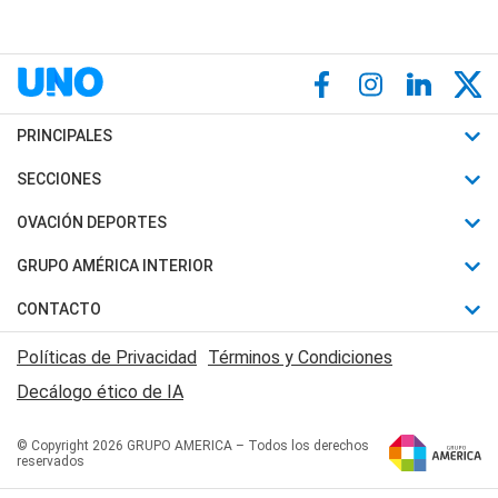
PRINCIPALES
Últimas Noticias
SECCIONES
Política
Horóscopo
OVACIÓN DEPORTES
Sociedad
Motores
Fútbol
GRUPO AMÉRICA INTERIOR
Policiales
Recetas
Mundial
Canal 7 en Vivo
CONTACTO
Judiciales
Trucos caseros
Automovilismo
Radio Nihuil
Acerca de Nosotros
Economia
Políticas de Privacidad
Términos y Condiciones
Series y Películas
Rugby
FM UNA
Contactanos
Decálogo ético de IA
Edictos y Solicitadas
Tenis
Radio Brava
Newsletter
Básquet
© Copyright 2026 GRUPO AMERICA – Todos los derechos
San Juan 8
reservados
Boxeo