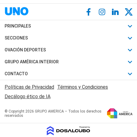
PRINCIPALES
Últimas Noticias
SECCIONES
Política
Horóscopo
OVACIÓN DEPORTES
Sociedad
Motores
Fútbol
GRUPO AMÉRICA INTERIOR
Policiales
Recetas
Mundial
Canal 7 en Vivo
CONTACTO
Judiciales
Trucos caseros
Automovilismo
Radio Nihuil
Acerca de Nosotros
Economia
Políticas de Privacidad
Términos y Condiciones
Series y Películas
Rugby
FM UNA
Contactanos
Decálogo ético de IA
Edictos y Solicitadas
Tenis
Radio Brava
Newsletter
Básquet
© Copyright 2026 GRUPO AMERICA – Todos los derechos
San Juan 8
reservados
Boxeo
Fuera de Juego