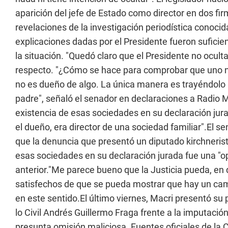
aparición del jefe de Estado como director en dos 
revelaciones de la investigación periodística conoc
explicaciones dadas por el Presidente fueron sufici
la situación. "Quedó claro que el Presidente no oculta
respecto. "¿Cómo se hace para comprobar que uno n
no es dueño de algo. La única manera es trayéndolo al
padre", señaló el senador en declaraciones a Radio 
existencia de esas sociedades en su declaración jurad
el dueño, era director de una sociedad familiar".El s
que la denuncia que presentó un diputado kirchnerist
esas sociedades en su declaración jurada fue una "o
anterior."Me parece bueno que la Justicia pueda, en
satisfechos de que se pueda mostrar que hay un camb
en este sentido.El último viernes, Macri presentó su 
lo Civil Andrés Guillermo Fraga frente a la imputación
presunta omisión maliciosa. Fuentes oficiales de la 