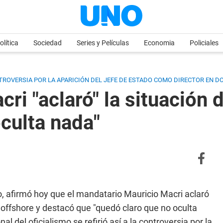
olítica
Sociedad
Series y Películas
Economia
Policiales
ONTROVERSIA POR LA APARICIÓN DEL JEFE DE ESTADO COMO DIRECTOR EN 
i "aclaró" la situación d
oculta nada"
o, afirmó hoy que el mandatario Mauricio Macri aclaró
offshore y destacó que "quedó claro que no oculta
nal del oficialismo se refirió así a la controversia por la