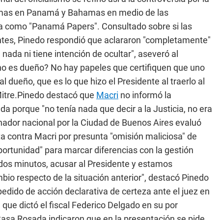
firmas en Panamá y Bahamas en medio de las
ida como "Panamá Papers". Consultado sobre si las
entes, Pinedo respondió que aclararon "completamente"
 nada ni tiene intención de ocultar", aseveró al
o es dueño? No hay papeles que certifiquen que uno
 dueño, que es lo que hizo el Presidente al traerlo al
Mitre.Pinedo destacó que
Macri
no informó la
a porque "no tenía nada que decir a la Justicia, no era
enador nacional por la Ciudad de Buenos Aires evaluó
a contra Macri por presunta "omisión maliciosa" de
portunidad" para marcar diferencias con la gestión
 dos minutos, acusar al Presidente y estamos
io respecto de la situación anterior", destacó Pinedo
pedido de acción declarativa de certeza ante el juez en
 que dictó el fiscal Federico Delgado en su por
Casa Rosada indicaron que en la presentación se pide