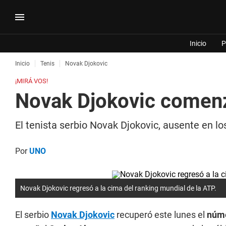
Inicio
P
Inicio
Tenis
Novak Djokovic
¡MIRÁ VOS!
Novak Djokovic comenzó
El tenista serbio Novak Djokovic, ausente en lo
Por
UNO
Novak Djokovic regresó a la cima del ranking mundial de la ATP.
El serbio
Novak Djokovic
recuperó este lunes el
núme