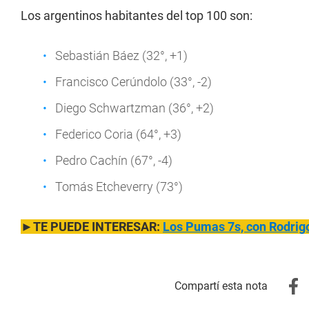
Los argentinos habitantes del top 100 son:
Sebastián Báez (32°, +1)
Francisco Cerúndolo (33°, -2)
Diego Schwartzman (36°, +2)
Federico Coria (64°, +3)
Pedro Cachín (67°, -4)
Tomás Etcheverry (73°)
►TE PUEDE INTERESAR:
Los Pumas 7s, con Rodrigo