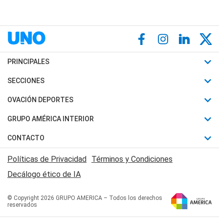
PRINCIPALES
Últimas Noticias
SECCIONES
Política
Horóscopo
OVACIÓN DEPORTES
Sociedad
Motores
Fútbol
GRUPO AMÉRICA INTERIOR
Policiales
Recetas
Mundial
Canal 7 en Vivo
CONTACTO
Judiciales
Trucos caseros
Automovilismo
Radio Nihuil
Acerca de Nosotros
Economia
Políticas de Privacidad
Términos y Condiciones
Series y Películas
Rugby
FM UNA
Contactanos
Decálogo ético de IA
Edictos y Solicitadas
Tenis
Radio Brava
Newsletter
Básquet
© Copyright 2026 GRUPO AMERICA – Todos los derechos
San Juan 8
reservados
Boxeo