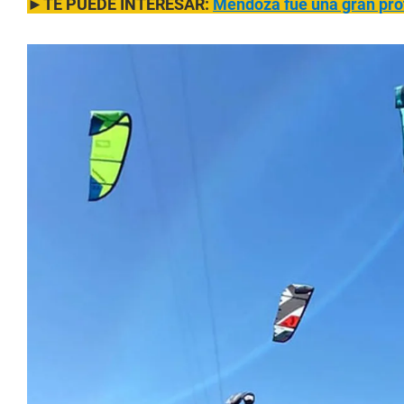
►TE PUEDE INTERESAR:
Mendoza fue una gran prot