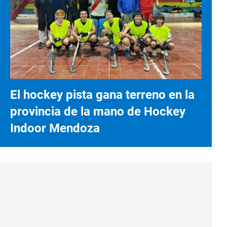
El hockey pista gana terreno en la
provincia de la mano de Hockey
Indoor Mendoza