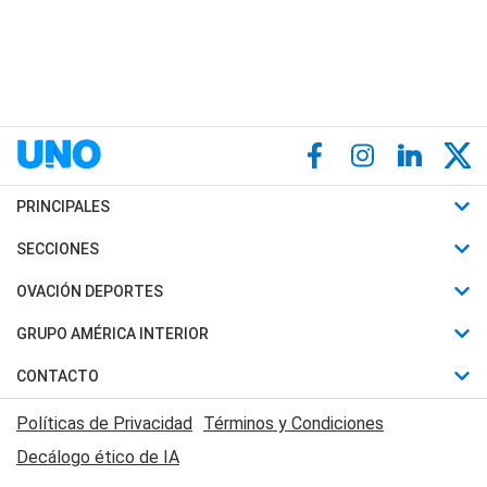
PRINCIPALES
Últimas Noticias
SECCIONES
Política
Horóscopo
OVACIÓN DEPORTES
Sociedad
Motores
Fútbol
GRUPO AMÉRICA INTERIOR
Policiales
Recetas
Mundial
Canal 7 en Vivo
CONTACTO
Judiciales
Trucos caseros
Automovilismo
Radio Nihuil
Acerca de Nosotros
Economia
Políticas de Privacidad
Términos y Condiciones
Series y Películas
Rugby
FM UNA
Contactanos
Decálogo ético de IA
Edictos y Solicitadas
Tenis
Radio Brava
Newsletter