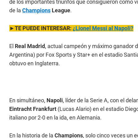
de los importantes triunfos que consiguieron como vis
de la
Champions
League
.
►TE PUEDE INTERESAR:
¿Lionel Messi al Napoli?
El
Real Madrid
, actual campeón y máximo ganador d
Argentina) por Fox Sports y Star+ en el estadio Santi
obtuvo en Inglaterra.
En simultáneo,
Napoli
, líder de la Serie A, con el d
Eintracht Frankfurt
(Lucas Alario) en el estadio Die
italiano por 2-0 en la ida, en Alemania.
En la historia de la
Champions
, solo cinco veces un 