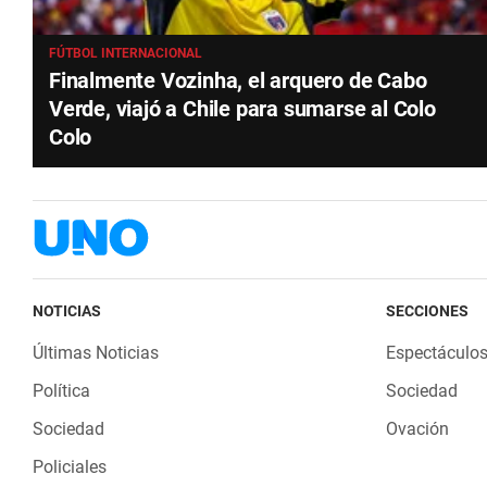
FÚTBOL INTERNACIONAL
Finalmente Vozinha, el arquero de Cabo
Verde, viajó a Chile para sumarse al Colo
Colo
NOTICIAS
SECCIONES
Últimas Noticias
Espectáculo
Política
Sociedad
Sociedad
Ovación
Policiales