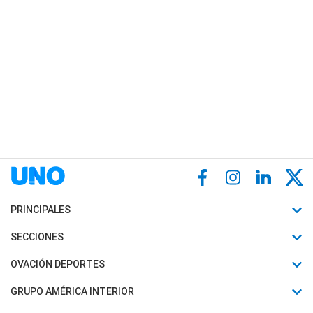
PRINCIPALES
Últimas Noticias
SECCIONES
Política
Horóscopo
OVACIÓN DEPORTES
Sociedad
Motores
Fútbol
GRUPO AMÉRICA INTERIOR
Policiales
Recetas