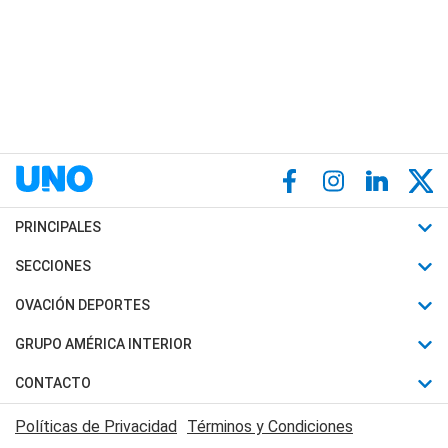
PRINCIPALES
Últimas Noticias
SECCIONES
Política
Horóscopo
OVACIÓN DEPORTES
Sociedad
Motores
Fútbol
GRUPO AMÉRICA INTERIOR
Policiales
Recetas
Mundial
Canal 7 en Vivo
CONTACTO
Judiciales
Trucos caseros
Automovilismo
Radio Nihuil
Acerca de Nosotros
Economia
Políticas de Privacidad
Términos y Condiciones
Series y Películas
Rugby
FM UNA