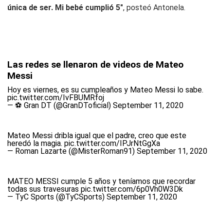
única de ser. Mi bebé cumplió 5"
, posteó Antonela.
Las redes se llenaron de videos de Mateo
Messi
Hoy es viernes, es su cumpleaños y Mateo Messi lo sabe.
pic.twitter.com/IvFBUMRfoj
— ⚽️ Gran DT (@GranDToficial)
September 11, 2020
Mateo Messi dribla igual que el padre, creo que este
heredó la magia.
pic.twitter.com/IPJrNtGgXa
— Roman Lazarte (@MisterRoman91)
September 11, 2020
MATEO MESSI cumple 5 años y teníamos que recordar
todas sus travesuras
pic.twitter.com/6p0Vh0W3Dk
— TyC Sports (@TyCSports)
September 11, 2020