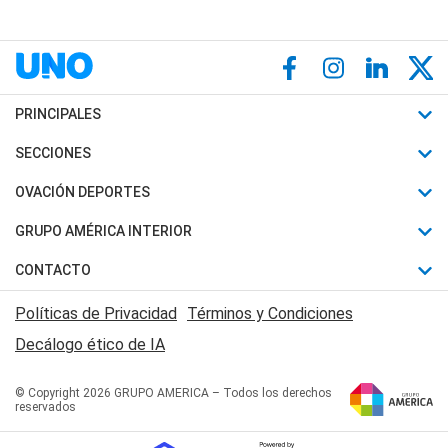
PRINCIPALES
Últimas Noticias
SECCIONES
Política
Horóscopo
OVACIÓN DEPORTES
Sociedad
Motores
Fútbol
GRUPO AMÉRICA INTERIOR
Policiales
Recetas
Mundial
Canal 7 en Vivo
CONTACTO
Judiciales
Trucos caseros
Automovilismo
Radio Nihuil
Acerca de Nosotros
Economia
Políticas de Privacidad
Términos y Condiciones
Series y Películas
Rugby
FM UNA
Contactanos
Decálogo ético de IA
Edictos y Solicitadas
Tenis
Radio Brava
Newsletter
Básquet
© Copyright 2026 GRUPO AMERICA – Todos los derechos
San Juan 8
reservados
Boxeo