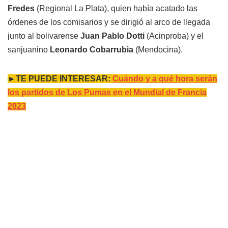
Fredes
(Regional La Plata), quien había acatado las
órdenes de los comisarios y se dirigió al arco de llegada
junto al bolivarense
Juan Pablo Dotti
(Acinproba) y el
sanjuanino
Leonardo Cobarrubia
(Mendocina).
►TE PUEDE INTERESAR:
Cuándo y a qué hora serán
los partidos de Los Pumas en el Mundial de Francia
2023