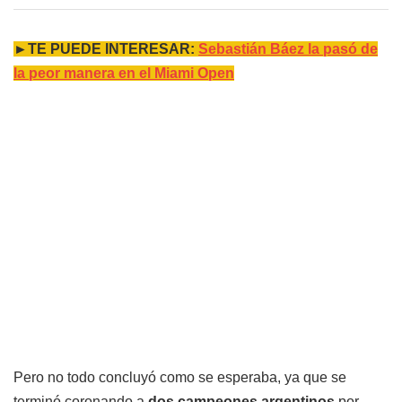
►TE PUEDE INTERESAR:
Sebastián Báez la pasó de
la peor manera en el Miami Open
Pero no todo concluyó como se esperaba, ya que se
terminó coronando a
dos campeones argentinos
por