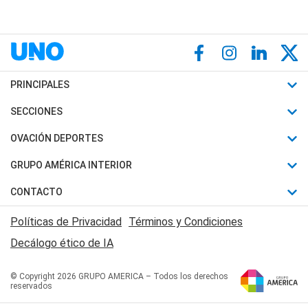
PRINCIPALES
Últimas Noticias
SECCIONES
Política
Horóscopo
OVACIÓN DEPORTES
Sociedad
Motores
Fútbol
GRUPO AMÉRICA INTERIOR
Policiales
Recetas
Mundial
Canal 7 en Vivo
CONTACTO
Judiciales
Trucos caseros
Automovilismo
Radio Nihuil
Acerca de Nosotros
Economia
Políticas de Privacidad
Términos y Condiciones
Series y Películas
Rugby
FM UNA
Contactanos
Decálogo ético de IA
Edictos y Solicitadas
Tenis
Radio Brava
Newsletter
Básquet
© Copyright 2026 GRUPO AMERICA – Todos los derechos
San Juan 8
reservados
Boxeo