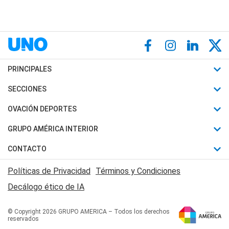
PRINCIPALES
Últimas Noticias
SECCIONES
Política
Horóscopo
OVACIÓN DEPORTES
Sociedad
Motores
Fútbol
GRUPO AMÉRICA INTERIOR
Policiales
Recetas
Mundial
Canal 7 en Vivo
CONTACTO
Judiciales
Trucos caseros
Automovilismo
Radio Nihuil
Acerca de Nosotros
Economia
Políticas de Privacidad
Términos y Condiciones
Series y Películas
Rugby
FM UNA
Contactanos
Decálogo ético de IA
Edictos y Solicitadas
Tenis
Radio Brava
Newsletter
Básquet
© Copyright 2026 GRUPO AMERICA – Todos los derechos
San Juan 8
reservados
Boxeo