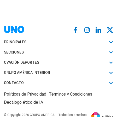
PRINCIPALES
Últimas Noticias
SECCIONES
Política
Horóscopo
OVACIÓN DEPORTES
Sociedad
Motores
Fútbol
GRUPO AMÉRICA INTERIOR
Policiales
Recetas
Mundial
Canal 7 en Vivo
CONTACTO
Judiciales
Trucos caseros
Automovilismo
Radio Nihuil
Acerca de Nosotros
Economia
Políticas de Privacidad
Términos y Condiciones
Series y Películas
Rugby
FM UNA
Contactanos
Decálogo ético de IA
Edictos y Solicitadas
Tenis
Radio Brava
Newsletter
Básquet
© Copyright 2026 GRUPO AMERICA – Todos los derechos
San Juan 8