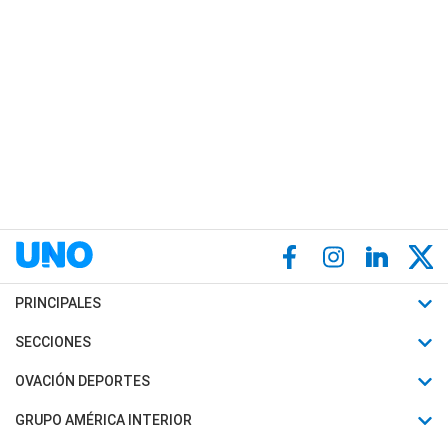
PRINCIPALES
Últimas Noticias
SECCIONES
Política
Horóscopo
OVACIÓN DEPORTES
Sociedad
Motores
Fútbol
GRUPO AMÉRICA INTERIOR
Policiales
Recetas