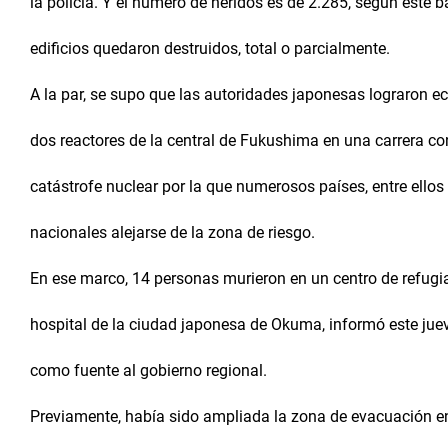
la policía. Y el número de heridos es de 2.285, según este 
edificios quedaron destruidos, total o parcialmente.
A la par, se supo que las autoridades japonesas lograron e
dos reactores de la central de Fukushima en una carrera con
catástrofe nuclear por la que numerosos países, entre ellos
nacionales alejarse de la zona de riesgo.
En ese marco, 14 personas murieron en un centro de refugi
hospital de la ciudad japonesa de Okuma, informó este juev
como fuente al gobierno regional.
Previamente, había sido ampliada la zona de evacuación en 