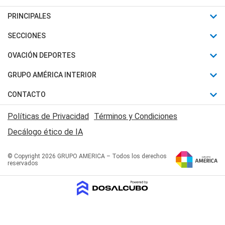
PRINCIPALES
Últimas Noticias
SECCIONES
Política
Horóscopo
OVACIÓN DEPORTES
Sociedad
Motores
Fútbol
GRUPO AMÉRICA INTERIOR
Policiales
Recetas
Mundial
Canal 7 en Vivo
CONTACTO
Judiciales
Trucos caseros
Automovilismo
Radio Nihuil
Acerca de Nosotros
Economia
Políticas de Privacidad
Términos y Condiciones
Series y Películas
Rugby
FM UNA
Contactanos
Decálogo ético de IA
Edictos y Solicitadas
Tenis
Radio Brava
Newsletter
Básquet
© Copyright 2026 GRUPO AMERICA – Todos los derechos
San Juan 8
reservados
Boxeo
Fuera de Juego
Polideportivo