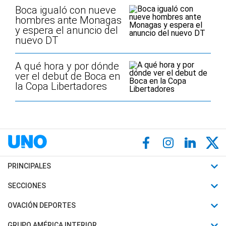
Boca igualó con nueve
hombres ante Monagas
y espera el anuncio del
nuevo DT
A qué hora y por dónde
ver el debut de Boca en
la Copa Libertadores
PRINCIPALES
Últimas Noticias
SECCIONES
Política
Horóscopo
OVACIÓN DEPORTES
Sociedad
Motores
Fútbol
GRUPO AMÉRICA INTERIOR