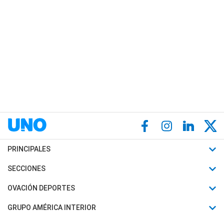
PRINCIPALES
Últimas Noticias
SECCIONES
Política
Horóscopo
OVACIÓN DEPORTES
Sociedad
Motores
Fútbol
GRUPO AMÉRICA INTERIOR
Policiales
Recetas
Mundial