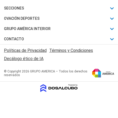
Últimas Noticias
SECCIONES
Política
Horóscopo
OVACIÓN DEPORTES
Sociedad
Motores
Fútbol
GRUPO AMÉRICA INTERIOR
Policiales
Recetas
Mundial
Canal 7 en Vivo
CONTACTO
Judiciales
Trucos caseros
Automovilismo
Radio Nihuil
Acerca de Nosotros
Economia
Políticas de Privacidad
Términos y Condiciones
Series y Películas
Rugby
FM UNA
Contactanos
Decálogo ético de IA
Edictos y Solicitadas
Tenis
Radio Brava
Newsletter
Básquet
© Copyright 2026 GRUPO AMERICA – Todos los derechos
San Juan 8
reservados
Boxeo
Fuera de Juego
Polideportivo