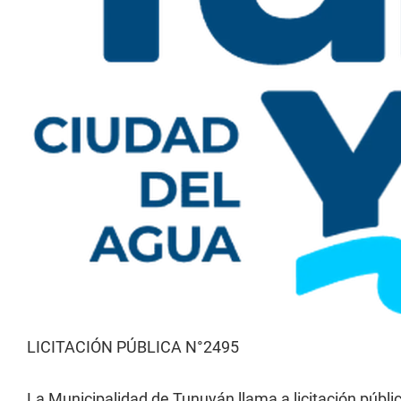
LICITACIÓN PÚBLICA N°2495
La Municipalidad de Tunuyán llama a licitación públi