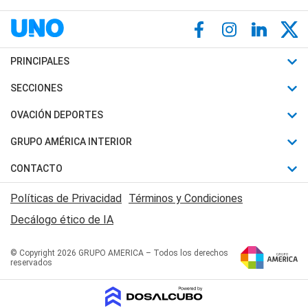
PRINCIPALES
Últimas Noticias
SECCIONES
Política
Horóscopo
OVACIÓN DEPORTES
Sociedad
Motores
Fútbol
GRUPO AMÉRICA INTERIOR
Policiales
Recetas
Mundial
Canal 7 en Vivo
CONTACTO
Judiciales
Trucos caseros
Automovilismo
Radio Nihuil
Acerca de Nosotros
Economia
Políticas de Privacidad
Términos y Condiciones
Series y Películas
Rugby
FM UNA
Contactanos
Decálogo ético de IA
Edictos y Solicitadas
Tenis
Radio Brava
Newsletter
Básquet
© Copyright 2026 GRUPO AMERICA – Todos los derechos
San Juan 8
reservados
Boxeo
Fuera de Juego