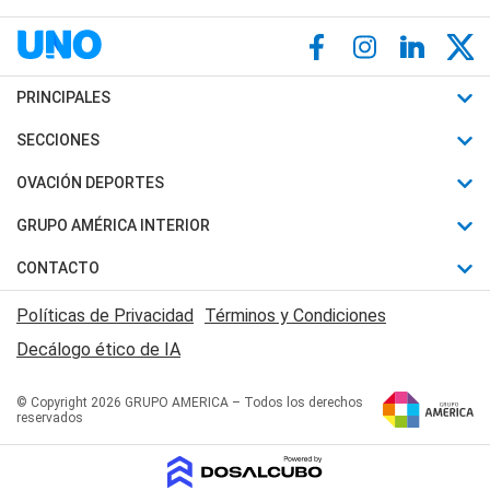
PRINCIPALES
Últimas Noticias
SECCIONES
Política
Horóscopo
OVACIÓN DEPORTES
Sociedad
Motores
Fútbol
GRUPO AMÉRICA INTERIOR
Policiales
Recetas
Mundial
Canal 7 en Vivo
CONTACTO
Judiciales
Trucos caseros
Automovilismo
Radio Nihuil
Acerca de Nosotros
Economia
Políticas de Privacidad
Términos y Condiciones
Series y Películas
Rugby
FM UNA
Contactanos
Decálogo ético de IA
Edictos y Solicitadas
Tenis
Radio Brava
Newsletter
Básquet
© Copyright 2026 GRUPO AMERICA – Todos los derechos
San Juan 8
reservados
Boxeo
Fuera de Juego