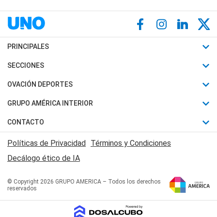
PRINCIPALES
Últimas Noticias
SECCIONES
Política
Horóscopo
OVACIÓN DEPORTES
Sociedad
Motores
Fútbol
GRUPO AMÉRICA INTERIOR
Policiales
Recetas
Mundial
Canal 7 en Vivo
CONTACTO
Judiciales
Trucos caseros
Automovilismo
Radio Nihuil
Acerca de Nosotros
Economia
Políticas de Privacidad
Términos y Condiciones
Series y Películas
Rugby
FM UNA
Contactanos
Decálogo ético de IA
Edictos y Solicitadas
Tenis
Radio Brava
Newsletter
Básquet
© Copyright 2026 GRUPO AMERICA – Todos los derechos
San Juan 8
reservados
Boxeo
Fuera de Juego