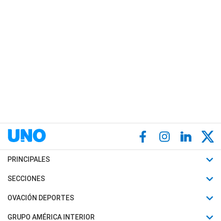
PRINCIPALES
Últimas Noticias
SECCIONES
Política
Horóscopo
OVACIÓN DEPORTES
Sociedad
Motores
Fútbol
GRUPO AMÉRICA INTERIOR