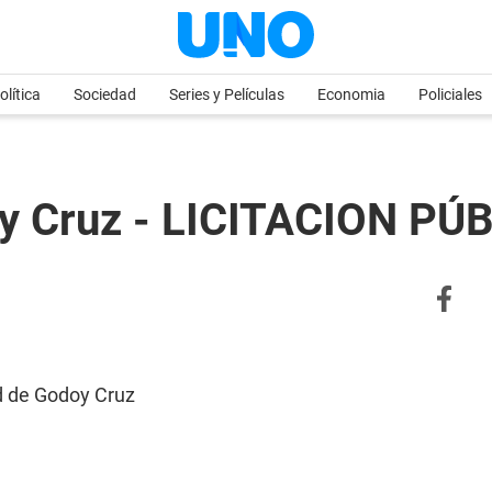
olítica
Sociedad
Series y Películas
Economia
Policiales
oy Cruz - LICITACION P
d de Godoy Cruz