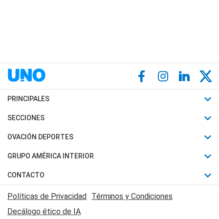
PRINCIPALES
Últimas Noticias
SECCIONES
Política
Horóscopo
OVACIÓN DEPORTES
Sociedad
Motores
Fútbol
GRUPO AMÉRICA INTERIOR
Policiales
Recetas
Mundial
Canal 7 en Vivo
CONTACTO
Judiciales
Trucos caseros
Automovilismo
Radio Nihuil
Acerca de Nosotros
Economia
Políticas de Privacidad
Términos y Condiciones
Series y Películas
Rugby
FM UNA
Contactanos
Decálogo ético de IA
Edictos y Solicitadas
Tenis