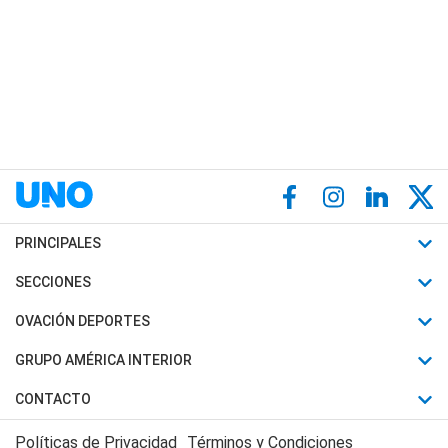
PRINCIPALES
Últimas Noticias
SECCIONES
Política
Horóscopo
OVACIÓN DEPORTES
Sociedad
Motores
Fútbol
GRUPO AMÉRICA INTERIOR
Policiales
Recetas
Mundial
Canal 7 en Vivo
CONTACTO
Judiciales
Trucos caseros
Automovilismo
Radio Nihuil
Acerca de Nosotros
Economia
Políticas de Privacidad
Términos y Condiciones