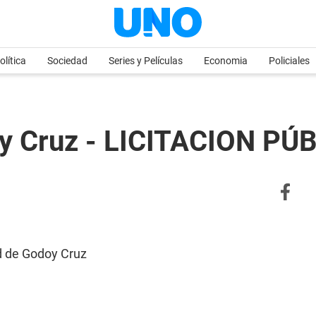
olítica
Sociedad
Series y Películas
Economia
Policiales
oy Cruz - LICITACION P
d de Godoy Cruz