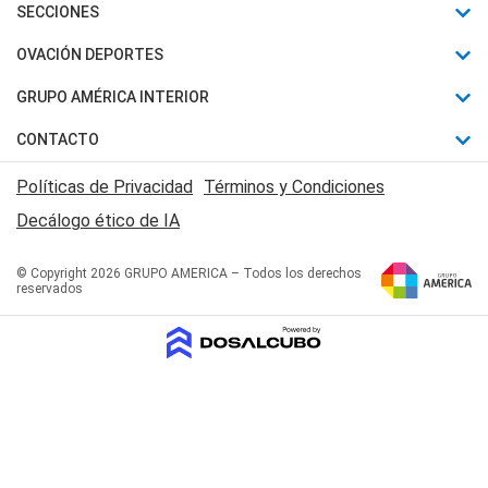
Últimas Noticias
SECCIONES
Política
Horóscopo
OVACIÓN DEPORTES
Sociedad
Motores
Fútbol
GRUPO AMÉRICA INTERIOR
Policiales
Recetas
Mundial
Canal 7 en Vivo
CONTACTO
Judiciales
Trucos caseros
Automovilismo
Radio Nihuil
Acerca de Nosotros
Economia
Políticas de Privacidad
Términos y Condiciones
Series y Películas
Rugby
FM UNA
Contactanos
Decálogo ético de IA
Edictos y Solicitadas
Tenis
Radio Brava
Newsletter
Básquet
© Copyright 2026 GRUPO AMERICA – Todos los derechos
San Juan 8
reservados
Boxeo
Fuera de Juego
Polideportivo