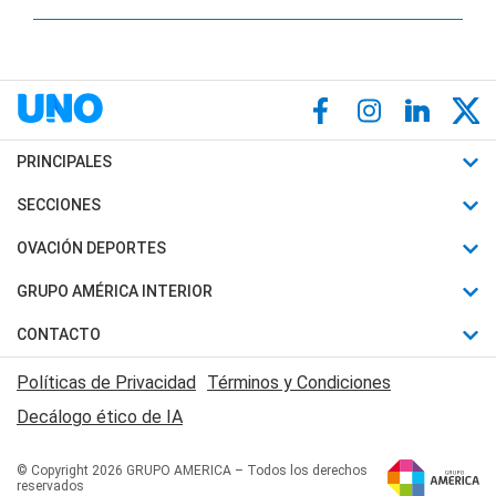
PRINCIPALES
Últimas Noticias
SECCIONES
Política
Horóscopo
OVACIÓN DEPORTES
Sociedad
Motores
Fútbol
GRUPO AMÉRICA INTERIOR
Policiales
Recetas
Mundial
Canal 7 en Vivo
CONTACTO
Judiciales
Trucos caseros
Automovilismo
Radio Nihuil
Acerca de Nosotros
Economia
Políticas de Privacidad
Términos y Condiciones
Series y Películas
Rugby
FM UNA
Contactanos
Decálogo ético de IA
Edictos y Solicitadas
Tenis
Radio Brava
Newsletter
Básquet
© Copyright 2026 GRUPO AMERICA – Todos los derechos
San Juan 8
reservados